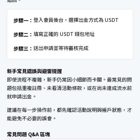
登入會員後台，選擇出金方式為 USDT
步驟一：
填寫正確的 USDT 錢包地址
步驟二：
送出申請並等待審核完成
步驟三：
新手常見錯誤與避雷提醒
即使流程不複雜，新手仍常因小細節而卡關。最常見的問
題包括重複註冊、未看清活動條款，或在尚未達成流水前
就申請出金。
建議在每一步操作前，都先確認活動說明與帳戶狀態，才
能避免不必要的誤會。
常見問題 Q&A 區塊