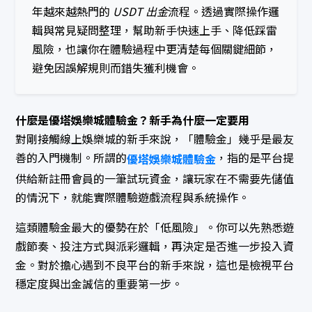
年越來越熱門的
USDT 出金
流程。透過實際操作邏
輯與常見疑問整理，幫助新手快速上手、降低踩雷
風險，也讓你在體驗過程中更清楚每個關鍵細節，
避免因誤解規則而錯失獲利機會。
什麼是優塔娛樂城體驗金？新手為什麼一定要用
對剛接觸線上娛樂城的新手來說，「體驗金」幾乎是最友
善的入門機制。所謂的
，指的是平台提
優塔娛樂城體驗金
供給新註冊會員的一筆試玩資金，讓玩家在不需要先儲值
的情況下，就能實際體驗遊戲流程與系統操作。
這類體驗金最大的優勢在於「低風險」。你可以先熟悉遊
戲節奏、投注方式與派彩邏輯，再決定是否進一步投入資
金。對於擔心遇到不良平台的新手來說，這也是檢視平台
穩定度與出金誠信的重要第一步。