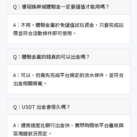
Q：優塔娛樂城體驗金一定要儲值才能用嗎？
A：不用。體驗金屬於免儲值試玩資金，只要完成註
冊並符合活動條件即可使用。
Q：體驗金贏的錢真的可以出金嗎？
A：可以，但需先完成平台規定的流水條件，並符合
出金相關規範。
Q：USDT 出金會很久嗎？
A：通常速度比銀行出金快，實際時間依平台審核與
區塊鏈狀況而定。