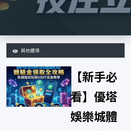
其他選項
全系列熱門遊戲
優塔娛樂城體驗金
【新手必
看】優塔
娛樂城體