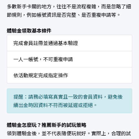
多數新手卡關的地方，往往不是流程複雜，而是忽略了細
節規則，例如帳號資訊是否完整、是否重複申請等。
體驗金領取基本條件
完成會員註冊並通過基本驗證
一人一帳號，不可重複申請
依活動規定完成指定操作
提醒：請務必填寫真實且一致的會員資料，避免後
續出金時因資料不符而被延遲或拒絕。
體驗金怎麼玩？推薦新手的試玩策略
領到體驗金後，並不代表隨便玩就好。實際上，合理的試