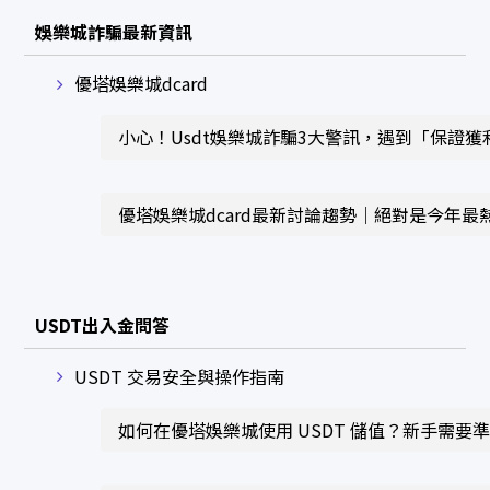
娛樂城詐騙最新資訊
優塔娛樂城dcard
小心！Usdt娛樂城詐騙3大警訊，遇到「保證
優塔娛樂城dcard最新討論趨勢｜絕對是今年最
USDT出入金問答
USDT 交易安全與操作指南
如何在優塔娛樂城使用 USDT 儲值？新手需要