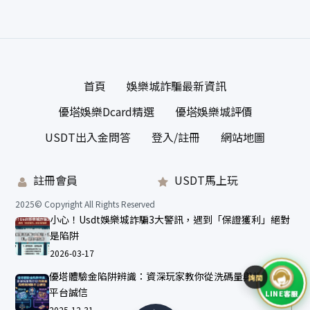
首頁
娛樂城詐騙最新資訊
優塔娛樂Dcard精選
優塔娛樂城評價
USDT出入金問答
登入/註冊
網站地圖
註冊會員
USDT馬上玩
2025© Copyright All Rights Reserved
小心！Usdt娛樂城詐騙3大警訊，遇到「保證獲利」絕對
是陷阱
2026-03-17
優塔體驗金陷阱辨識：資深玩家教你從洗碼量與規則判斷
平台誠信
LINE客服
2025-12-31